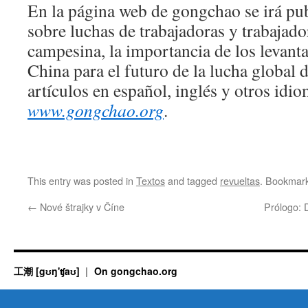
En la página web de gongchao se irá pu
sobre luchas de trabajadoras y trabajador
campesina, la importancia de los levant
China para el futuro de la lucha global d
artículos en español, inglés y otros idi
www.gongchao.org
.
This entry was posted in
Textos
and tagged
revueltas
. Bookmar
←
Nové štrajky v Číne
Prólogo: 
工潮 [gʊŋ'ʧaʊ]
On gongchao.org