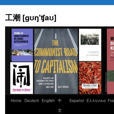
Skip
to
工潮 [gʊŋ'ʧaʊ]
content
Home
Deutsch
English
中
Español
Eλληνικά
Fra
文