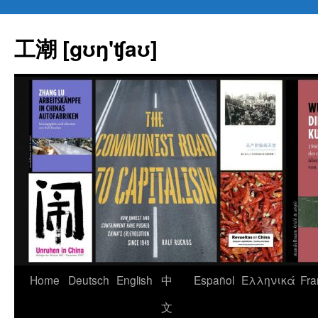
Skip
to
工潮 [gʊŋ'ʧaʊ]
content
Home
Deutsch
English
中
Español
Eλληνικά
Fra
文