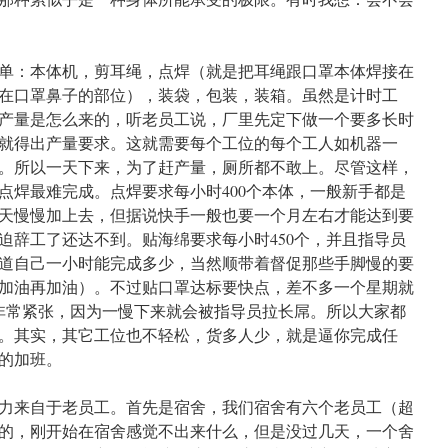
单：本体机，剪耳绳，点焊（就是把耳绳跟口罩本体焊接在
在口罩鼻子的部位），装袋，包装，装箱。虽然是计时工
产量是怎么来的，听老员工说，厂里先定下做一个要多长时
，就得出产量要求。这就需要每个工位的每个工人如机器一
。所以一天下来，为了赶产量，厕所都不敢上。尽管这样，
点焊最难完成。点焊要求每小时400个本体，一般新手都是
天慢慢加上去，但据说快手一般也要一个月左右才能达到要
迫辞工了还达不到。贴海绵要求每小时450个，并且指导员
道自己一小时能完成多少，当然顺带着督促那些手脚慢的要
加油再加油）。不过贴口罩达标要快点，差不多一个星期就
觉非常紧张，因为一慢下来就会被指导员拉长屌。所以大家都
。其实，其它工位也不轻松，货多人少，就是逼你完成任
的加班。
力来自于老员工。首先是宿舍，我们宿舍有六个老员工（超
的，刚开始在宿舍感觉不出来什么，但是没过几天，一个舍