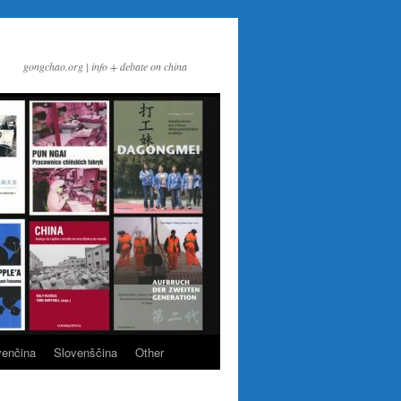
gongchao.org | info + debate on china
venčina
Slovenščina
Other