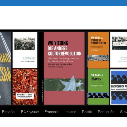
Español
Eλληνικά
Français
Italiano
Polski
Português
Slo