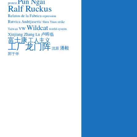
Pun Ngai
protest
Ralf Ruckus
Relatos de la Fabrica
repression
Rutvica Andrijasevic
Shen Yuan
strike
Wildcat
VW
Taiwan
world-system
Xinjiang
Zhang Lu
卢晖临
富士康
工人主义
工厂龙门阵
潘毅
沈原
郭于华