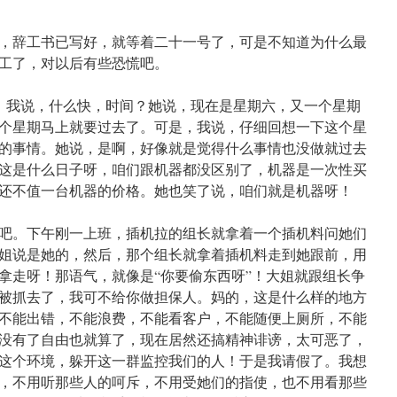
，辞工书已写好，就等着二十一号了，可是不知道为什么最
工了，对以后有些恐慌吧。
！我说，什么快，时间？她说，现在是星期六，又一个星期
个星期马上就要过去了。可是，我说，仔细回想一下这个星
的事情。她说，是啊，好像就是觉得什么事情也没做就过去
这是什么日子呀，咱们跟机器都没区别了，机器是一次性买
还不值一台机器的价格。她也笑了说，咱们就是机器呀！
吧。下午刚一上班，插机拉的组长就拿着一个插机料问她们
姐说是她的，然后，那个组长就拿着插机料走到她跟前，用
拿走呀！那语气，就像是“你要偷东西呀”！大姐就跟组长争
被抓去了，我可不给你做担保人。妈的，这是什么样的地方
不能出错，不能浪费，不能看客户，不能随便上厕所，不能
没有了自由也就算了，现在居然还搞精神诽谤，太可恶了，
这个环境，躲开这一群监控我们的人！于是我请假了。我想
，不用听那些人的呵斥，不用受她们的指使，也不用看那些