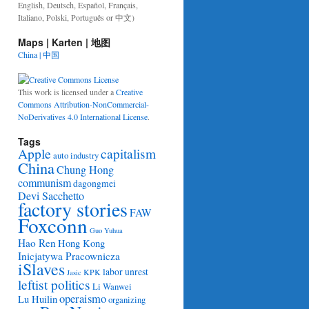
English, Deutsch, Español, Français,
Italiano, Polski, Português or 中文)
Maps | Karten | 地图
China | 中国
This work is licensed under a
Creative
Commons Attribution-NonCommercial-
NoDerivatives 4.0 International License
.
Tags
Apple
capitalism
auto industry
China
Chung Hong
communism
dagongmei
Devi Sacchetto
factory stories
FAW
Foxconn
Guo Yuhua
Hao Ren
Hong Kong
Inicjatywa Pracownicza
iSlaves
labor unrest
KPK
Jasic
leftist politics
Li Wanwei
operaismo
Lu Huilin
organizing