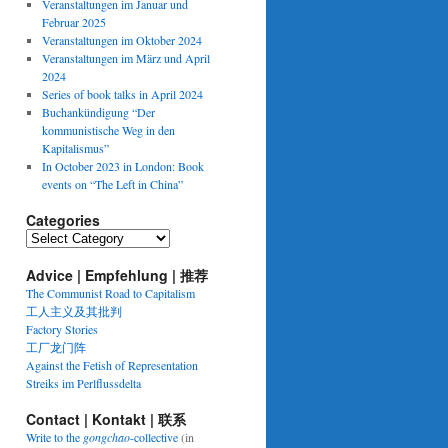
Veranstaltungen im Januar und
Februar 2025
Veranstaltungen im Oktober 2024
Veranstaltungen im März und April
2024
Series of book talks in April 2024
Buchankündigung “Der
kommunistische Weg in den
Kapitalismus”
In October 2023 in London: Book
events on “The Left in China”
Categories
Categories
Advice | Empfehlung | 推荐
The Communist Road to Capitalism
工人主义及其批判
Factory Stories
工厂龙门阵
Against the Fetish of Representation
Streiks im Perlflussdelta
Contact | Kontakt | 联系
Write to the
gongchao
-collective
(in