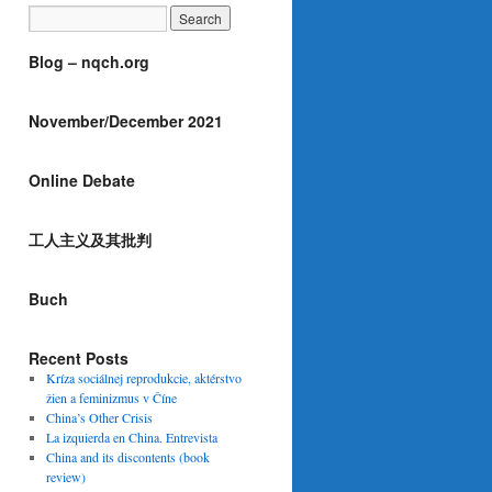
Blog – nqch.org
November/December 2021
Online Debate
工人主义及其批判
Buch
Recent Posts
Kríza sociálnej reprodukcie, aktérstvo
žien a feminizmus v Číne
China’s Other Crisis
La izquierda en China. Entrevista
China and its discontents (book
review)