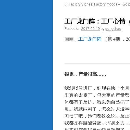
←
Factory Stories: Factory moods – Two 
工厂龙门阵：工厂心情（
Posted on
2017-02-19
by
gongchao
画画，
工厂龙门阵
（第 4期 ，2
很累，产量很高……
我5月5号进厂，到现在快一个
里真的太累了，每天定的产量都
体都有了反抗。我以为自己病了
度。我就纳闷了，怎么别人没事
习惯了吧，她们都这么说，反正
我都觉得腰酸背痛，浑身乏力，
起来时都觉得自己快要散架了。