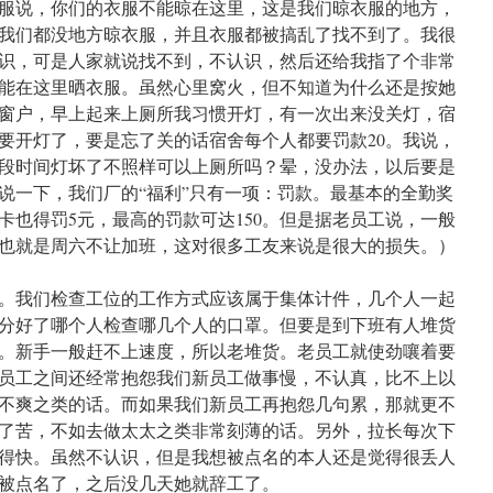
服说，你们的衣服不能晾在这里，这是我们晾衣服的地方，
我们都没地方晾衣服，并且衣服都被搞乱了找不到了。我很
识，可是人家就说找不到，不认识，然后还给我指了个非常
能在这里晒衣服。虽然心里窝火，但不知道为什么还是按她
窗户，早上起来上厕所我习惯开灯，有一次出来没关灯，宿
要开灯了，要是忘了关的话宿舍每个人都要罚款20。我说，
段时间灯坏了不照样可以上厕所吗？晕，没办法，以后要是
说一下，我们厂的“福利”只有一项：罚款。最基本的全勤奖
卡也得罚5元，最高的罚款可达150。但是据老员工说，一般
也就是周六不让加班，这对很多工友来说是很大的损失。）
。我们检查工位的工作方式应该属于集体计件，几个人一起
分好了哪个人检查哪几个人的口罩。但要是到下班有人堆货
。新手一般赶不上速度，所以老堆货。老员工就使劲嚷着要
员工之间还经常抱怨我们新员工做事慢，不认真，比不上以
不爽之类的话。而如果我们新员工再抱怨几句累，那就更不
了苦，不如去做太太之类非常刻薄的话。另外，拉长每次下
得快。虽然不认识，但是我想被点名的本人还是觉得很丢人
被点名了，之后没几天她就辞工了。