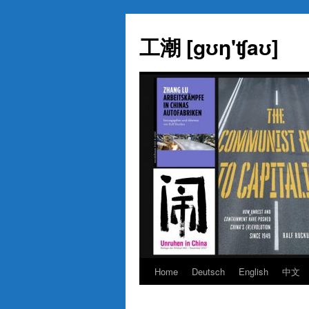
Skip
to
工潮 [gʊŋ'ʧaʊ]
content
Home
Deutsch
English
中文