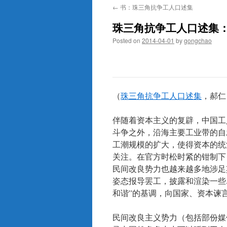
←
书：珠三角抗争工人口述集
珠三角抗争工人口述集
Posted on
2014-04-01
by
gongchao
（
珠三角抗争工人口述集
，郝仁，
伴随着资本主义的复辟，中国工
斗争之外，沿海主要工业带的自
工潮规模的扩大，使得资本的统
关注。在官方时松时紧的钳制下
民间改良势力也越来越多地涉足
姿态报导罢工，披露和渲染一些
和谐”的基调，向国家、资本谏
民间改良主义势力（包括部份媒