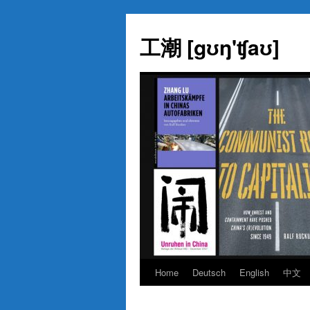
Skip
to
工潮 [gʊŋ'ʧaʊ]
content
Home
Deutsch
English
中文