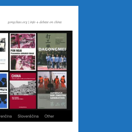
gongchao.org | info + debate on china
venčina
Slovenščina
Other