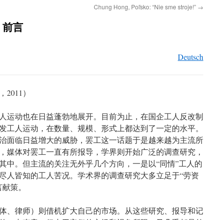
Chung Hong, Poľsko: “Nie sme stroje!”
→
：前言
Deutsch
2011）
人运动也在日益蓬勃地展开。目前为止，在国企工人反改制
发工人运动，在数量、规模、形式上都达到了一定的水平。
治面临日益增大的威胁，罢工这一话题于是越来越为主流所
，媒体对罢工一直有所报导，学界则开始广泛的调查研究，
其中。但主流的关注无外乎几个方向，一是以“同情”工人的
尽人皆知的工人苦况。学术界的调查研究大多立足于“劳资
言献策。
体、律师）则借机扩大自己的市场。从这些研究、报导和记