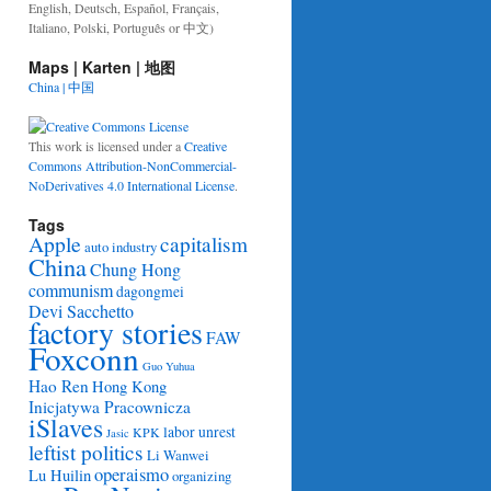
English, Deutsch, Español, Français,
Italiano, Polski, Português or 中文)
Maps | Karten | 地图
China | 中国
This work is licensed under a
Creative
Commons Attribution-NonCommercial-
NoDerivatives 4.0 International License
.
Tags
Apple
capitalism
auto industry
China
Chung Hong
communism
dagongmei
Devi Sacchetto
factory stories
FAW
Foxconn
Guo Yuhua
Hao Ren
Hong Kong
Inicjatywa Pracownicza
iSlaves
labor unrest
KPK
Jasic
leftist politics
Li Wanwei
operaismo
Lu Huilin
organizing