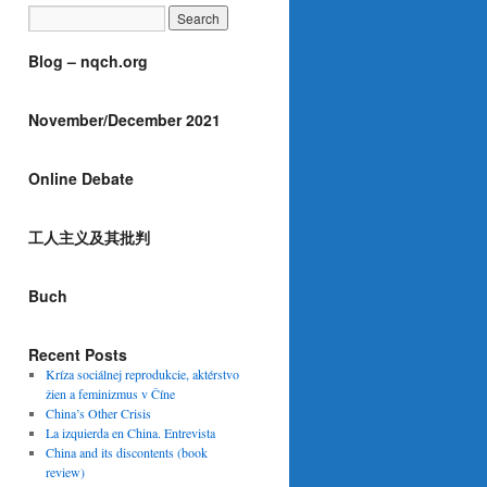
Blog – nqch.org
November/December 2021
Online Debate
工人主义及其批判
Buch
Recent Posts
Kríza sociálnej reprodukcie, aktérstvo
žien a feminizmus v Číne
China’s Other Crisis
La izquierda en China. Entrevista
China and its discontents (book
review)