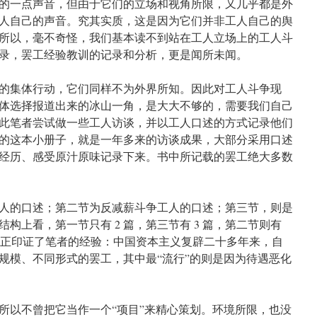
的一点声音，但由于它们的立场和视角所限，又几乎都是外
人自己的声音。究其实质，这是因为它们并非工人自己的舆
所以，毫不奇怪，我们基本读不到站在工人立场上的工人斗
录，罢工经验教训的记录和分析，更是闻所未闻。
的集体行动，它们同样不为外界所知。因此对工人斗争现
体选择报道出来的冰山一角，是大大不够的，需要我们自己
此笔者尝试做一些工人访谈，并以工人口述的方式记录他们
的这本小册子，就是一年多来的访谈成果，大部分采用口述
经历、感受原汁原味记录下来。书中所记载的罢工绝大多数
人的口述；第二节为反减薪斗争工人的口述；第三节，则是
构上看，第一节只有 2 篇，第三节有 3 篇，第二节则有
这也正印证了笔者的经验：中国资本主义复辟二十多年来，自
规模、不同形式的罢工，其中最“流行”的则是因为待遇恶化
所以不曾把它当作一个“项目”来精心策划。环境所限，也没