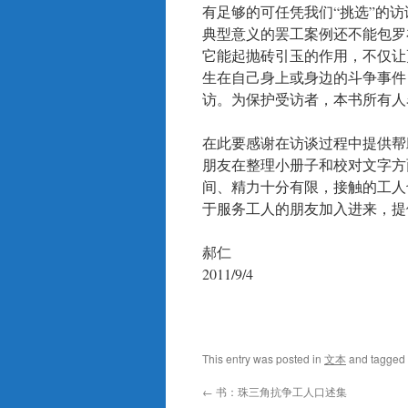
有足够的可任凭我们“挑选”的
典型意义的罢工案例还不能包罗
它能起抛砖引玉的作用，不仅让
生在自己身上或身边的斗争事件
访。为保护受访者，本书所有人
在此要感谢在访谈过程中提供帮
朋友在整理小册子和校对文字方
间、精力十分有限，接触的工人
于服务工人的朋友加入进来，提
郝仁
2011/9/4
This entry was posted in
文本
and tagged
←
书：珠三角抗争工人口述集