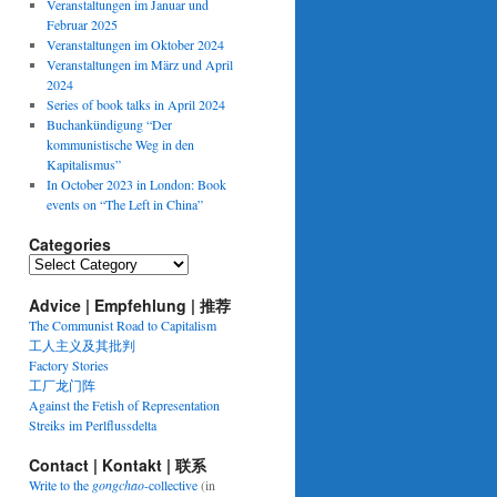
Veranstaltungen im Januar und
Februar 2025
Veranstaltungen im Oktober 2024
Veranstaltungen im März und April
2024
Series of book talks in April 2024
Buchankündigung “Der
kommunistische Weg in den
Kapitalismus”
In October 2023 in London: Book
events on “The Left in China”
Categories
Categories
Advice | Empfehlung | 推荐
The Communist Road to Capitalism
工人主义及其批判
Factory Stories
工厂龙门阵
Against the Fetish of Representation
Streiks im Perlflussdelta
Contact | Kontakt | 联系
Write to the
gongchao
-collective
(in