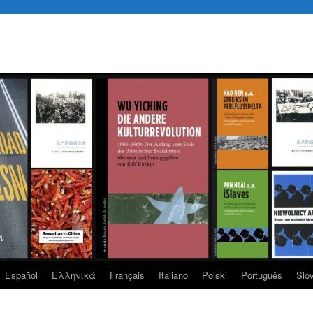
Español
Eλληνικά
Français
Italiano
Polski
Português
Slo