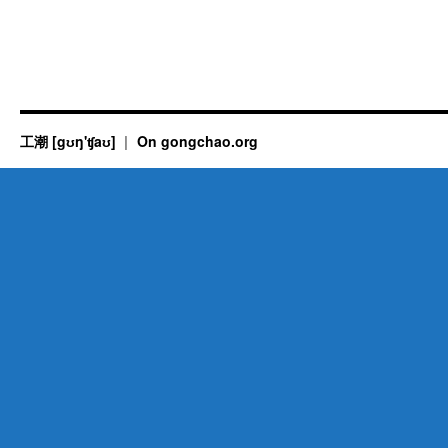
工潮 [gʊŋ'ʧaʊ]
On gongchao.org