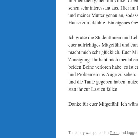
In Shenzhen gaben mir Onkel Chen
sehen sehr interessant aus. Hier im
und meiner Mutter genau an, sodass
Hause zurückfahre. Ein eigenes Gesc
Ich grüße die StudentInnen und Le
euer aufrichtiges Mitgefühl und eure
macht mich sehr glücklich. Euer Mit
Zuneigung. Ihr habt mich mental er
beiden Beine verloren habe, es ist
und Problemen ins Auge zu sehen. 
und die Tante gegeben haben, nutzen
statt ihr zur Last zu fallen.
Danke für euer Mitgefühl! Ich wüns
This entry was posted in
Texte
and tagge