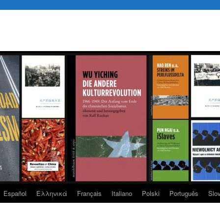
Español
Eλληνικά
Français
Italiano
Polski
Português
Slo