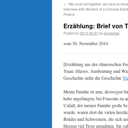
←
“We must act together, we have to show 
Interview with Workers of a Chinese Elect
Poland
Erzählung: Brief von 
Posted on
2013-03-01
by
gongchao
vom 30. November 2010
[Erzählung aus der chinesischen F
Yuan: iSlaves. Ausbeutung und Wid
Geschichte siehe die Geschichte
Ti
Meine Familie ist arm, deswegen b
habe angefangen, bei Foxconn zu ar
Unfall, der meiner Familie große Sc
wurde, waren dort die vielen herzl
Brüder und Schwestern, die sich 
Herzen viel Trost spendeten. Sie 