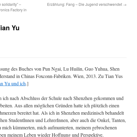
solidarity” –
Erzählung: Fang – Die Jugend verschwendet
→
ronics Factory in
Tian Yu
assung des Buches von Pun Ngai, Lu Huilin, Guo Yuhua, Shen
erstand in Chinas Foxconn-Fabriken. Wien, 2013. Zu Tian Yus
an Yu und ich
.]
in ich nach Abschluss der Schule nach Shenzhen gekommen und
beiten. Aus allen möglichen Gründen hatte ich plötzlich einen
hmerzen bereitet hat. Als ich in Shenzhen medizinisch behandelt
ichen StudentInnen und LehrerInnen, aber auch die Onkel, Tanten,
um mich kümmerten, mich aufmunterten, meinem gebrochenen
gaben meinem Leben wieder Hoffnung und Perspektive.