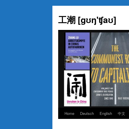
Skip
to
工潮 [gʊŋ'ʧaʊ]
content
Home
Deutsch
English
中文