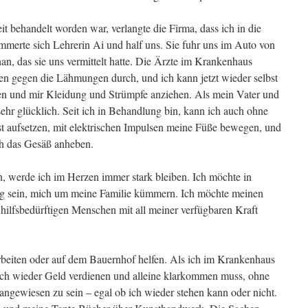
 behandelt worden war, verlangte die Firma, dass ich in die
mmerte sich Lehrerin Ai und half uns. Sie fuhr uns im Auto von
n, das sie uns vermittelt hatte. Die Ärzte im Krankenhaus
n gegen die Lähmungen durch, und ich kann jetzt wieder selbst
n und mir Kleidung und Strümpfe anziehen. Als mein Vater und
ehr glücklich. Seit ich in Behandlung bin, kann ich auch ohne
st aufsetzen, mit elektrischen Impulsen meine Füße bewegen, und
ich das Gesäß anheben.
n, werde ich im Herzen immer stark bleiben. Ich möchte in
g sein, mich um meine Familie kümmern. Ich möchte meinen
d hilfsbedürftigen Menschen mit all meiner verfügbaren Kraft
arbeiten oder auf dem Bauernhof helfen. Als ich im Krankenhaus
nach wieder Geld verdienen und alleine klarkommen muss, ohne
angewiesen zu sein – egal ob ich wieder stehen kann oder nicht.