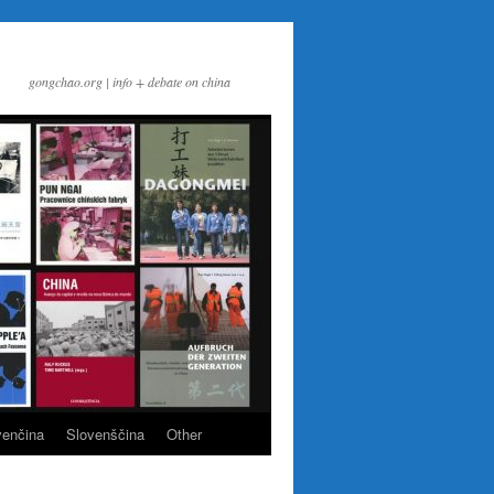
gongchao.org | info + debate on china
venčina
Slovenščina
Other