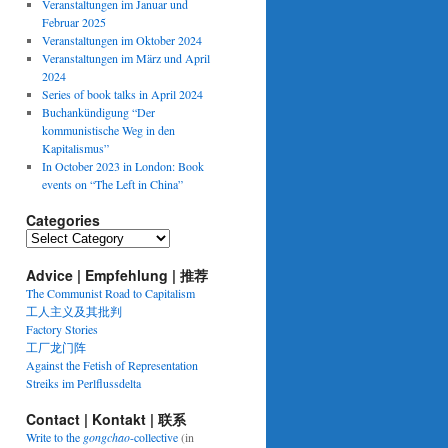
Veranstaltungen im Januar und
Februar 2025
Veranstaltungen im Oktober 2024
Veranstaltungen im März und April
2024
Series of book talks in April 2024
Buchankündigung “Der
kommunistische Weg in den
Kapitalismus”
In October 2023 in London: Book
events on “The Left in China”
Categories
Categories
Advice | Empfehlung | 推荐
The Communist Road to Capitalism
工人主义及其批判
Factory Stories
工厂龙门阵
Against the Fetish of Representation
Streiks im Perlflussdelta
Contact | Kontakt | 联系
Write to the
gongchao
-collective
(in