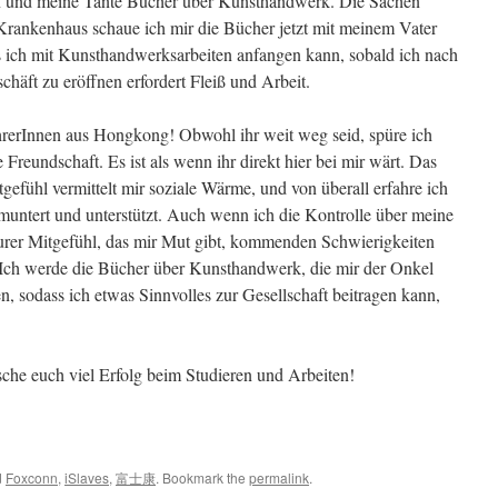
 und meine Tante Bücher über Kunsthandwerk. Die Sachen
 Krankenhaus schaue ich mir die Bücher jetzt mit meinem Vater
 ich mit Kunsthandwerksarbeiten anfangen kann, sobald ich nach
häft zu eröffnen erfordert Fleiß und Arbeit.
hrerInnen aus Hongkong! Obwohl ihr weit weg seid, spüre ich
 Freundschaft. Es ist als wenn ihr direkt hier bei mir wärt. Das
gefühl vermittelt mir soziale Wärme, und von überall erfahre ich
muntert und unterstützt. Auch wenn ich die Kontrolle über meine
 eurer Mitgefühl, das mir Mut gibt, kommenden Schwierigkeiten
Ich werde die Bücher über Kunsthandwerk, die mir der Onkel
, sodass ich etwas Sinnvolles zur Gesellschaft beitragen kann,
che euch viel Erfolg beim Studieren und Arbeiten!
d
Foxconn
,
iSlaves
,
富士康
. Bookmark the
permalink
.