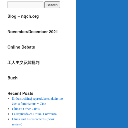
Blog – nqch.org
November/December 2021
Online Debate
工人主义及其批判
Buch
Recent Posts
Kríza sociálnej reprodukcie, aktérstvo
žien a feminizmus v Číne
China’s Other Crisis
La izquierda en China. Entrevista
China and its discontents (book
review)