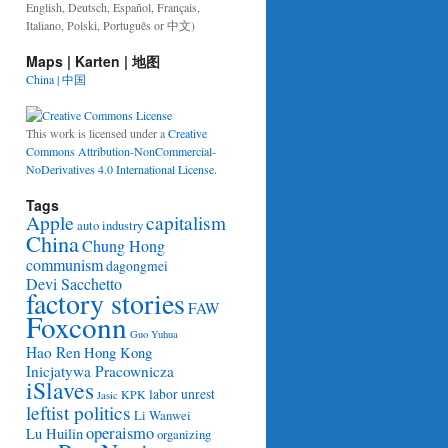
English, Deutsch, Español, Français,
Italiano, Polski, Português or 中文)
Maps | Karten | 地图
China | 中国
This work is licensed under a
Creative
Commons Attribution-NonCommercial-
NoDerivatives 4.0 International License
.
Tags
Apple
capitalism
auto industry
China
Chung Hong
communism
dagongmei
Devi Sacchetto
factory stories
FAW
Foxconn
Guo Yuhua
Hao Ren
Hong Kong
Inicjatywa Pracownicza
iSlaves
labor unrest
KPK
Jasic
leftist politics
Li Wanwei
operaismo
Lu Huilin
organizing