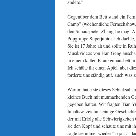
andere.”
Gegenüber dem Bett stand ein Ferns
Camp” (wöchentliche Fernsehshow, 
den Schauspieler Zhang Jie mag. 
Popgruppe Superjunior. Ich dachte,
Sie ist 17 Jahre alt und sollte in R
Musikvideos von Han Geng anschauen
in einem kalten Krankenhausbett in
Ich schälte ihr einen Apfel, aber di
forderte uns ständig auf, auch was z
Warum hatte sie dieses Schicksal 
kleines Buch mit mutmachenden Ges
gegeben hatten. Wir fragten Tian Yu,
Inhaltsverzeichnis einige Geschich
der mit Erfolg alle Schwierigkeite
sie den Kopf und schaute uns mit 
sagte sie immer wieder “ja ja…”, la