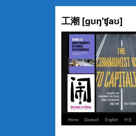
Skip
to
工潮 [gʊŋ'ʧaʊ]
content
Home
Deutsch
English
中文