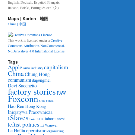
English, Deutsch, Español, Français,
Italiano, Polski, Português or 中文)
Maps | Karten | 地图
China | 中国
This work is licensed under a
Creative
Commons Attribution-NonCommercial-
NoDerivatives 4.0 International License
.
Tags
Apple
capitalism
auto industry
China
Chung Hong
communism
dagongmei
Devi Sacchetto
factory stories
FAW
Foxconn
Guo Yuhua
Hao Ren
Hong Kong
Inicjatywa Pracownicza
iSlaves
labor unrest
KPK
Jasic
leftist politics
Li Wanwei
operaismo
Lu Huilin
organizing