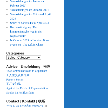
Veranstaltungen im Januar und
Februar 2025
Veranstaltungen im Oktober 2024
Veranstaltungen im März und April
2024
Series of book talks in April 2024
Buchankündigung “Der
kommunistische Weg in den
Kapitalismus”
In October 2023 in London: Book
events on “The Left in China”
Categories
Categories
Advice | Empfehlung | 推荐
The Communist Road to Capitalism
工人主义及其批判
Factory Stories
工厂龙门阵
Against the Fetish of Representation
Streiks im Perlflussdelta
Contact | Kontakt | 联系
Write to the
gongchao
-collective
(in