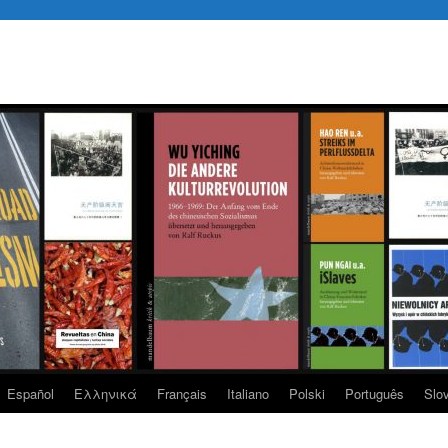
Español
Eλληνικά
Français
Italiano
Polski
Português
Slo