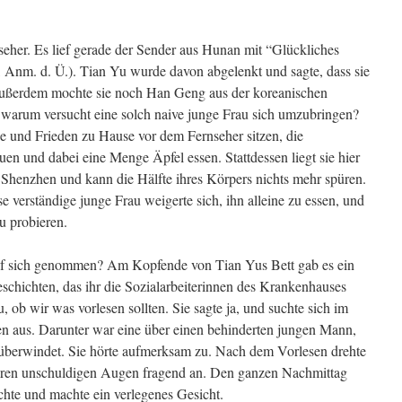
eher. Es lief gerade der Sender aus Hunan mit “Glückliches
Anm. d. Ü.). Tian Yu wurde davon abgelenkt und sagte, dass sie
Außerdem mochte sie noch Han Geng aus der koreanischen
 warum versucht eine solch naive junge Frau sich umzubringen?
uhe und Frieden zu Hause vor dem Fernseher sitzen, die
 und dabei eine Menge Äpfel essen. Stattdessen liegt sie hier
 Shenzhen und kann die Hälfte ihres Körpers nichts mehr spüren.
ese verständige junge Frau weigerte sich, ihn alleine zu essen, und
u probieren.
auf sich genommen? Am Kopfende von Tian Yus Bett gab es ein
chichten, das ihr die Sozialarbeiterinnen des Krankenhauses
 ob wir was vorlesen sollten. Sie sagte ja, und suchte sich im
ten aus. Darunter war eine über einen behinderten jungen Mann,
n überwindet. Sie hörte aufmerksam zu. Nach dem Vorlesen drehte
ihren unschuldigen Augen fragend an. Den ganzen Nachmittag
chte und machte ein verlegenes Gesicht.