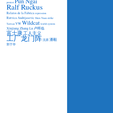
Pun Ngai
protest
Ralf Ruckus
Relatos de la Fabrica
repression
Rutvica Andrijasevic
Shen Yuan
strike
Wildcat
VW
Taiwan
world-system
Xinjiang
Zhang Lu
卢晖临
富士康
工人主义
工厂龙门阵
潘毅
沈原
郭于华