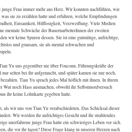
e junge Frau immer mehr ans Herz. Wir konnten nachfühlen, wie
u, was sie zu erzählen hatte und erfuhren, welche Empfindungen
emdheit, Einsamkeit, Hilflosigkeit, Verzweiflung. Viele Medien
ine mentale Schwäche der BauernarbeiterInnen der zweiten
en wir keine Spuren dessen. Sie ist eine gutmütige, aufrichtige,
sichtslos und grausam, sie als mental schwachen und
mpeln.
 Tian Yu uns gegenüber nie über Foxconn. Führungskräfte der
nur selten bei ihr aufgetaucht, und später kamen sie nur noch,
ezahlen. Tian Yu sprach jedes Mal höflich mit ihnen. In ihrem
er Wut noch Hass ausmachen, obwohl ihr Selbstmordversuch
conn ihr keine Lohnkarte gegeben hatte.
, als wir uns von Tian Yu verabschiedeten. Das Schicksal dieser
ändert. Wir werden ihr aufrichtiges Gesicht und ihr strahlendes
rige unerfahrene junge Frau hatte ein schwieriges Leben vor sich.
gen, die vor ihr lagen? Diese Frage klang in unseren Herzen nach