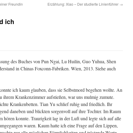
einer Freundin
Erzählung: Xiao – Der studierte Linienführer
→
d ich
assung des Buches von Pun Ngai, Lu Huilin, Guo Yuhua, Shen
erstand in Chinas Foxconn-Fabriken. Wien, 2013. Siehe auch
 konnte ich kaum glauben, dass sie Selbstmord begehen wollte. An
 zu ihrem Krankenzimmer aufstießen, war uns mulmig zumute.
ichte Krankenbetten. Tian Yu schlief ruhig und friedlich. Ihr
gend daneben und blickten sorgenvoll auf ihre Tochter. Im Raum
 hören konnte. Traurigkeit lag in der Luft und legte sich auf alle
rumgegangen waren. Kaum hatte ich eine Frage auf den Lippen,
h brachte nur alle möglichen Förmlichkeiten und tröstende Worte