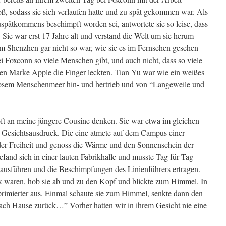
ß, sodass sie sich verlaufen hatte und zu spät gekommen war. Als
uspätkommens beschimpft worden sei, antwortete sie so leise, dass
. Sie war erst 17 Jahre alt und verstand die Welt um sie herum
um Shenzhen gar nicht so war, wie sie es im Fernsehen gesehen
ei Foxconn so viele Menschen gibt, und auch nicht, dass so viele
en Marke Apple die Finger leckten. Tian Yu war wie ein weißes
dlosem Menschenmeer hin- und hertrieb und von “Langeweile und
oft an meine jüngere Cousine denken. Sie war etwa im gleichen
en Gesichtsausdruck. Die eine atmete auf dem Campus einer
 der Freiheit und genoss die Wärme und den Sonnenschein der
fand sich in einer lauten Fabrikhalle und musste Tag für Tag
sführen und die Beschimpfungen des Linienführers ertragen.
k waren, hob sie ab und zu den Kopf und blickte zum Himmel. In
rimierter aus. Einmal schaute sie zum Himmel, senkte dann den
 nach Hause zurück…” Vorher hatten wir in ihrem Gesicht nie eine