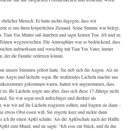
d ehrlicher Mensch. Er hatte nichts dagegen, dass wir
te er uns ihren körperlichen Zustand. Seine Stimme war belegt,
n. Tian Yus Mutter saß daneben und sagte keinen Ton. Ab und zu
ch Tränen wegzuwischen. Die Atmosphäre war so bedrückend, dass
prachen aufmerksam und vorsichtig mit Tian Yus Vater, immer
, der die Familie verletzen könnte.
sie unsere Stimmen gehört hatte. Sie rieb sich die Augen. Als sie
eine Angst und lächelte sogar. Ihr strahlendes Lächeln machte uns
Krankenzimmer gekommen waren, hatten wir angenommen, dass
 ist. Ihr Lächeln zeigte uns aber, dass sich diese 17-Jährige nicht
ed. Sie war sogar noch aufrichtiger und direkter als
t, wie wir auf ihr Lächeln reagieren sollten, und fragten sie dann –
e etwas Obst essen will. Sie zögerte kurz und nickte dann
e ich ihr einen Apfel schälte. Als die Apfelschale nach der Hälfte
en Apfel zum Mund, und sie sagte: “Ich esse ein Stück, und du das