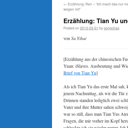
←
Erzählung: Ren – “Ich mach das nur m
wegen mit”
Erzählung: Tian Yu un
Posted on
2013-03-01
by
gongchao
von
Su Yihui
[Erzählung aus der chinesischen F
Yuan: iSlaves. Ausbeutung und Wid
Brief von Tian Yu
]
Als ich Tian Yu das erste Mal sah,
jenem Nachmittag, als wir die Tür
Drinnen standen lediglich zwei schl
Vater und ihre Mutter saßen schwei
war so still, dass man Tian Yus Atem
Fragen, die mir vorher im Kopf he
schluckte ich sie wieder runter. Ic