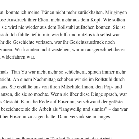
, konnte ich meine Tränen nicht mehr zurückhalten. Mir gingen
flose Ausdruck ihrer Eltern nicht mehr aus dem Kopf. Wie sollten
 sie wird nie wieder aus dem Rollstuhl aufstehen können. Sie ist
ich. Ich fühlte tief in mir, wie hilf- und nutzlos ich selbst war.
 ihr die Geschichte vorlasen, war ihr Gesichtsausdruck noch
 Frauen. Wir konnten nicht verstehen, warum ausgerechnet dieser
d widerfahren war.
mals. Tian Yu war nicht mehr so schüchtern, sprach immer mehr
esicht. An einem Nachmittag schoben wir sie im Rollstuhl durch
us. Sie erzählte uns von ihren MitschülerInnen, den Pop- und
anzen, die sie so mochte. Wenn sie über diese Dinge sprach, war
hes Gesicht. Kam die Rede auf Foxconn, verschwand der gelöste
ezeichnete sie die Arbeit als “langweilig und sinnlos” – das war
t bei Foxconn zu sagen hatte. Dann versank sie in langes
ie bereits an ihrem zweiten Tag bei Foxconn mit der Arbeit