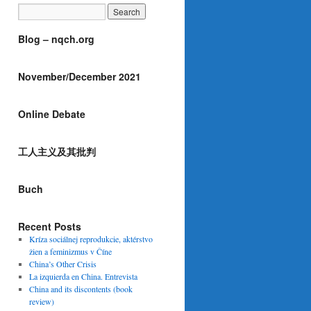
Blog – nqch.org
November/December 2021
Online Debate
工人主义及其批判
Buch
Recent Posts
Kríza sociálnej reprodukcie, aktérstvo
žien a feminizmus v Číne
China’s Other Crisis
La izquierda en China. Entrevista
China and its discontents (book
review)