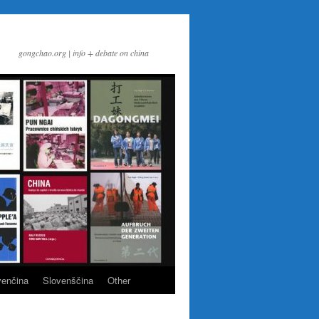
gongchao.org | info + debate on china
venčina
Slovenščina
Other