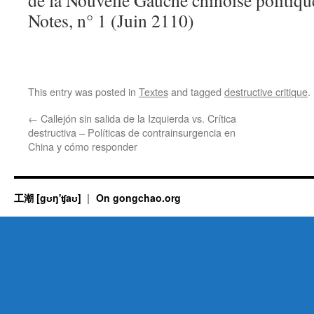
de la Nouvelle Gauche chinoise politiq
Notes, n° 1 (Juin 2110)
This entry was posted in
Textes
and tagged
destructive critique
.
←
Callejón sin salida de la Izquierda vs. Crítica
destructiva – Políticas de contrainsurgencia en
China y cómo responder
工潮 [gʊŋ'ʧaʊ]
On gongchao.org