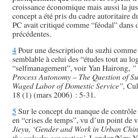
croissance économique mais aussi la just
concept a été pris du cadre autoritaire 
PC avait critiqué comme “féodal” dans 
précédentes.
4
Pour une description du suzhi comme 
semblable à celui des “études tout au log
“selfmanagement”, voir Yan Hairong,
” 
Process Autonomy – The Question of Su
Waged Labor of Domestic Service”,
Cul
18 (1) (mars 2006) : 5-31.
5
Sur le concept du manque de contrôle s
en “crises de temps”, vu d’un point de v
Jieyu, ‘Gender and Work in Urban Chi
the unlucky generation’
. London/New Y