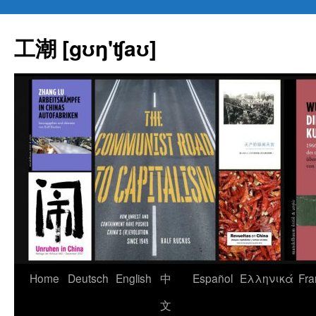
Skip
to
工潮 [gʊŋ'ʧaʊ]
content
Home
Deutsch
English
中
Español
Eλληνικά
Fra
文