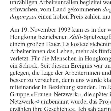
unzähligen Arbeitsunfällen begleitet war
schwachen, vom Land gekommenen
da
dagongzai
einen hohen Preis zahlen mu
Am 19. November 1993 kam es in der vo
Hongkong betriebenen
Zhili
-Spielzeugf
einem großen Feuer. Es kostete siebenu
Arbeiterinnen das Leben, mehr als fün
verletzt. Für die Menschen in Hongkon
ein Schock. Seit diesem Ereignis war u
gelegen, die Lage der Arbeiterinnen und
besser zu verstehen, denn uns wurde klar
miteinander in Beziehung standen. Im Ja
Gruppe »Frauen-Netzwerk«, die später 
Netzwerk«
umbenannt wurde, das Proj
2
erzählen ihre Geschichte«. Ich sah darin