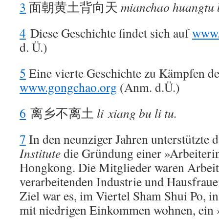
3
面朝黄土背向天
mianchao huangtu b
4
Diese Geschichte findet sich auf
www.
d. Ü.)
5
Eine vierte Geschichte zu Kämpfen d
www.gongchao.org
(Anm. d.Ü.)
6
离乡不离土
li xiang bu li tu.
7
In den neunziger Jahren unterstützte 
Institute
die Gründung einer »Arbeiteri
Hongkong. Die Mitglieder waren Arbeit
verarbeitenden Industrie und Hausfrauen
Ziel war es, im Viertel Sham Shui Po, i
mit niedrigen Einkommen wohnen, ein