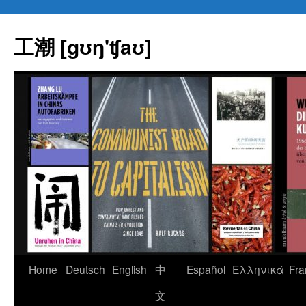
Skip
to
工潮 [gʊŋ'ʧaʊ]
content
Home
Deutsch
English
中
Español
Eλληνικά
Fra
文