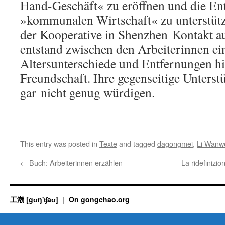
Hand-Geschäft« zu eröffnen und die En
»kommunalen Wirtschaft« zu unterstütz
der Kooperative in Shenzhen Kontakt 
entstand zwischen den Arbeiterinnen ei
Altersunterschiede und Entfernungen h
Freundschaft. Ihre gegenseitige Unters
gar nicht genug würdigen.
This entry was posted in
Texte
and tagged
dagongmei
,
Li Wanw
←
Buch: Arbeiterinnen erzählen
La ridefinizio
工潮 [gʊŋ'ʧaʊ]
On gongchao.org