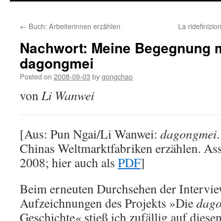
←
Buch: Arbeiterinnen erzählen
La ridefinizio
Nachwort: Meine Begegnung m
dagongmei
Posted on
2008-09-03
by
gongchao
von
Li Wanwei
[Aus: Pun Ngai/Li Wanwei:
dagongmei
Chinas Weltmarktfabriken erzählen. Ass
2008; hier auch als
PDF
]
Beim erneuten Durchsehen der Intervi
Aufzeichnungen des Projekts »Die
dag
Geschichte« stieß ich zufällig auf dies