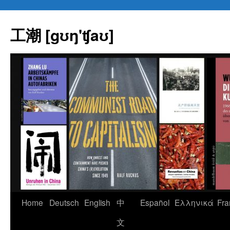
Skip
to
工潮 [gʊŋ'ʧaʊ]
content
Home
Deutsch
English
中
Español
Eλληνικά
Fra
文