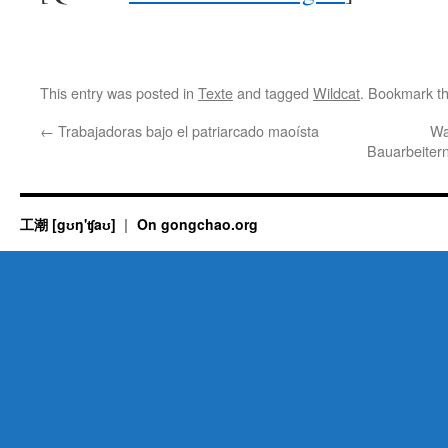
This entry was posted in
Texte
and tagged
Wildcat
. Bookmark t
←
Trabajadoras bajo el patriarcado maoísta
Wa
Bauarbeitern
工潮 [gʊŋ'ʧaʊ]
On gongchao.org