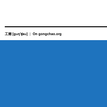
工潮 [gʊŋ'ʧaʊ]
On gongchao.org