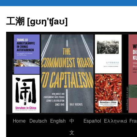
Skip
to
工潮 [gʊŋ'ʧaʊ]
content
Home
Deutsch
English
中
Español
Eλληνικά
Fra
文