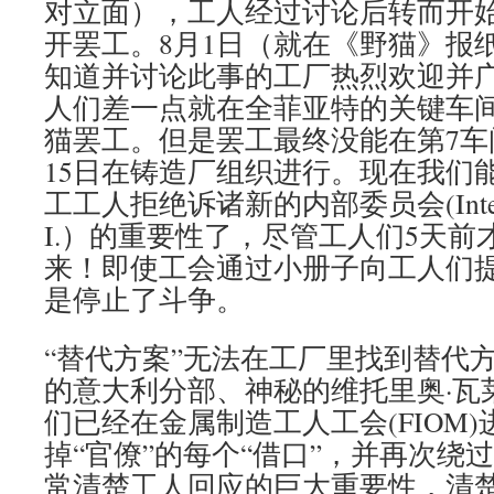
对立面），工人经过讨论后转而开始
开罢工。8月1日（就在《野猫》报
知道并讨论此事的工厂热烈欢迎并
人们差一点就在全菲亚特的关键车间
猫罢工。但是罢工最终没能在第7车
15日在铸造厂组织进行。现在我们
工工人拒绝诉诸新的内部委员会(Internal 
I.）的重要性了，尽管工人们5天前
来！即使工会通过小册子向工人们
是停止了斗争。
“替代方案”无法在工厂里找到替代
的意大利分部、神秘的维托里奥·瓦
们已经在金属制造工人工会(FIOM
掉“官僚”的每个“借口”，并再次绕
常清楚工人回应的巨大重要性，清