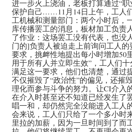
进一步火上浇油，老板打算通过“职
保护自己……11月14日上午，工人
工机械和测量部门：两个小时后，
库传播罢工的消息，板材加工负责
了作业：这场罢工没有代表，也没人
门的]负责人被迫走上前询问工人的
要求，挑衅性地提出每小时增加50
用于所有人并立即生效”，工人们十
满足这一要求，他们也清楚，通过
不仅摧毁了“政治性”的偏见，还摧
理化而参与斗争的努力。让CI介入的
在介入时甚至还不知道已经发生了
唱一和，却仍然完全没能进入工人
会来说，工人们只给了一个多小时来
里拉的加薪，因为一旦时间到了而工
拉，他们将继续罢工，不再理会再