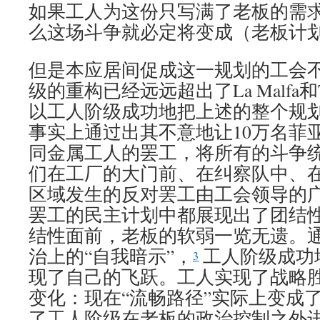
如果工人为这份只写满了老板的需
么这场斗争就必定将变成（老板计
但是本应居间促成这一规划的工会
级的重构已经远远超出了La Malfa和T
以工人阶级成功地把上述的整个规
事实上通过出其不意地让10万名菲
同金属工人的罢工，将所有的斗争
们在工厂的大门前、在纠察队中、
区域发生的反对罢工由工会领导的
罢工的民主计划中都展现出了团结
结性面前，老板的软弱一览无遗。
治上的“自我暗示”，
工人阶级成功
3
现了自己的飞跃。工人实现了战略
变化：现在“流畅路径”实际上变成了
了工人阶级在老板的政治控制之外