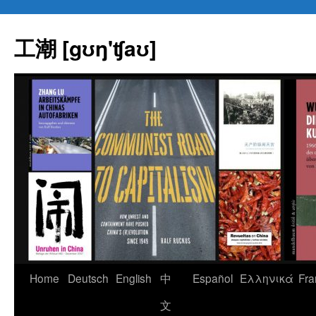
Skip
to
工潮 [gʊŋ'ʧaʊ]
content
Home
Deutsch
English
中
Español
Eλληνικά
Fra
文