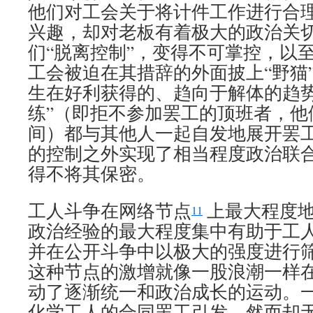
他们对工会关于将计件工作进行合
兴趣，却对老板有着极大的政治关
们“脱离控制”，变得不可掌控，以
工会被迫在其措辞的外面披上“野猫
生在好利获得的、趋向于解体的趋势，
练”（即拒不参加罢工的顶班者，他
间）都与其他人一起自发地展开罢
的控制之外实现了相当程度政治联
得不将其保密。
工人斗争在网络节点
上最大程度
11
政治经验的最大程度集中有助于工
并在公开斗争中以极大的强度进行
这种节点的激增就像一股浪潮一样
动了逐渐统一和政治成长的运动。
化学工人的合同罢工引发，然而却