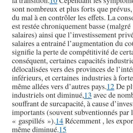
la transition.
10
Cependant les symptôme
sont nombreux et plus forts que prévus,
du mal à en contrôler les effets. La c
est restée chroniquement basse (malgré 
salaires) ainsi que l’investissement pri
salaires a entrainé l’augmentation du coû
signifie la perte de compétitivité de cert
conséquent, certaines capacités industrie
délocalisées vers des provinces de l’inté
inférieurs, et certaines industries à for
même allées vers d’autres pays.
12
De plu
industriels ont diminué,
13
avec de nomb
souffrant de surcapacité, à cause d’inves
importants (souvent subventionnés par l’
« gaspillés »).
14
Récemment , les export
même diminué.
15