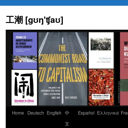
Skip
to
工潮 [gʊŋ'ʧaʊ]
content
Home
Deutsch
English
中
Español
Eλληνικά
Fra
文