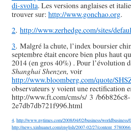
di-svolta
. Les versions anglaises et ital
trouver sur:
http://www.gonchao.org
.
2
.
http://www.zerhedge.com/sites/defau
3
. Malgré la chute, l’index boursier chi
septembre était encore bien plus haut qu
2014 (en gros 40%) . Pour l’évolution d
Shanghai Shenzen,
voir
http://www.bloomberg.com/quote/SH
observateurs y voient une rectification e
http://www.ft.com/cms/s/ 3 /b6b826c8
2e7db7db721f996.html
4
.
http://www.nytimes.com/2008/04/02/business/worldbusiness
http://news.xinhuanet.com/english/2007-02/27/content_5780066