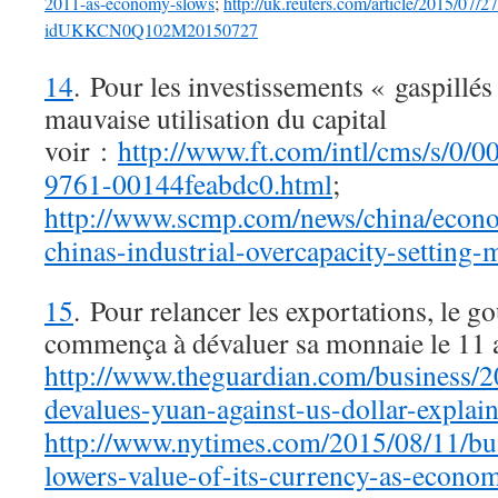
2011-as-economy-slows
;
http://uk.reuters.com/article/2015/07/2
idUKKCN0Q102M20150727
14
. Pour les investissements « gaspillés
mauvaise utilisation du capital
voir :
http://www.ft.com/intl/cms/s/0/
9761-00144feabdc0.html
;
http://www.scmp.com/news/china/econo
chinas-industrial-overcapacity-setting-
15
. Pour relancer les exportations, le 
commença à dévaluer sa monnaie le 11 
ht
tp://www.theguardian.com/business/2
devalues-yuan-against-us-dollar-explai
http://www.nytimes.com/2015/08/11/busi
lowers-value-of-its-currency-as-econo