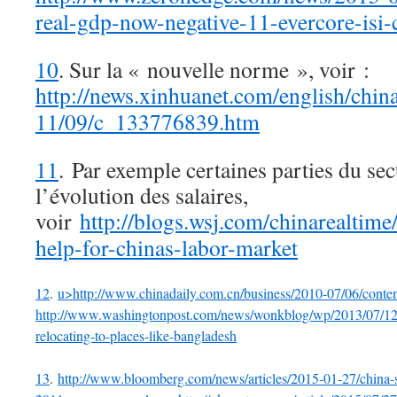
real-gdp-now-negative-11-evercore-isi-c
10
. Sur la « nouvelle norme », voir :
http://news.xinhuanet.com/english/chin
11/09/c_133776839.htm
11
. Par exemple certaines parties du se
l’évolution des salaires,
voir
http://blogs.wsj.com/chinarealtim
help-for-chinas-labor-market
12
.
u>http://www.chinadaily.com.cn/business/2010-07/06/cont
http://www.washingtonpost.com/news/wonkblog/wp/2013/07/12/thi
relocating-to-places-like-bangladesh
13
.
http://www.bloomberg.com/news/articles/2015-01-27/china-s-i