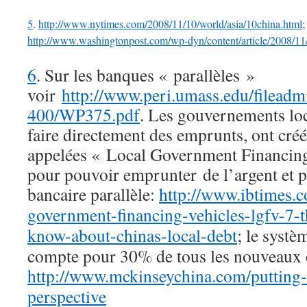
5
.
http://www.nytimes.com/2008/11/10/world/asia/10china.html
;
http://www.washingtonpost.com/wp-dyn/content/article/2008/
6
. Sur les banques « parallèles »
voir
http://www.peri.umass.edu/filead
400/WP375.pdf
. Les gouvernements lo
faire directement des emprunts, ont cr
appelées « Local Government Financin
pour pouvoir emprunter de l’argent et p
bancaire parallèle:
http://www.ibtimes.c
government-financing-vehicles-lgfv-7-
know-about-chinas-local-debt
; le systè
compte pour 30% de tous les nouveaux c
http://www.mckinseychina.com/putting-
perspective