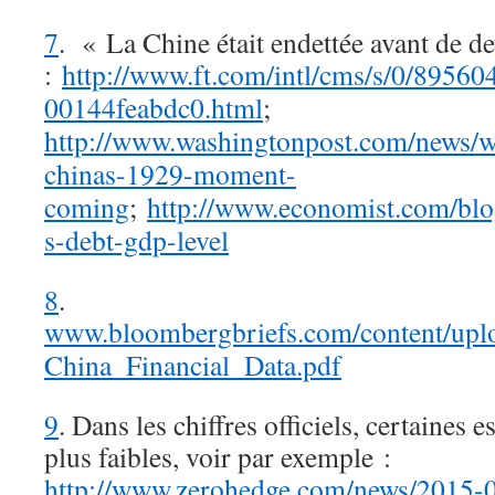
7
. « La Chine était endettée avant de de
:
http://www.ft.com/intl/cms/s/0/8956
00144feabdc0.html
;
http://www.washingtonpost.com/news/w
chinas-1929-moment-
coming
;
http://www.economist.com/blo
s-debt-gdp-level
8
.
www.bloombergbriefs.com/content/uplo
China_Financial_Data.pdf
9
. Dans les chiffres officiels, certaines
plus faibles, voir par exemple :
http://www.zerohedge.com/news/2015-0