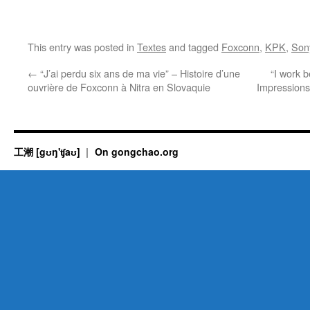
This entry was posted in
Textes
and tagged
Foxconn
,
KPK
,
Son
←
“J’ai perdu six ans de ma vie” – Histoire d’une
“I work b
ouvrière de Foxconn à Nitra en Slovaquie
Impressions
工潮 [gʊŋ'ʧaʊ]
On gongchao.org