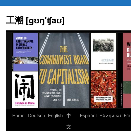
Skip
to
工潮 [gʊŋ'ʧaʊ]
content
Home
Deutsch
English
中
Español
Eλληνικά
Fra
文