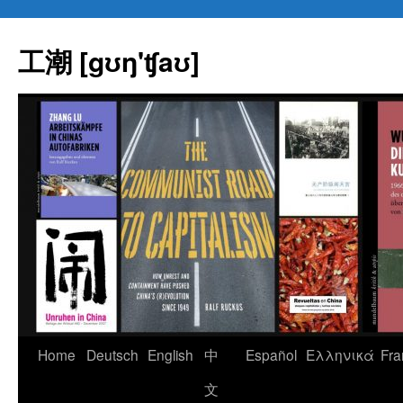
Skip
to
工潮 [gʊŋ'ʧaʊ]
content
Home
Deutsch
English
中
Español
Eλληνικά
Fra
文