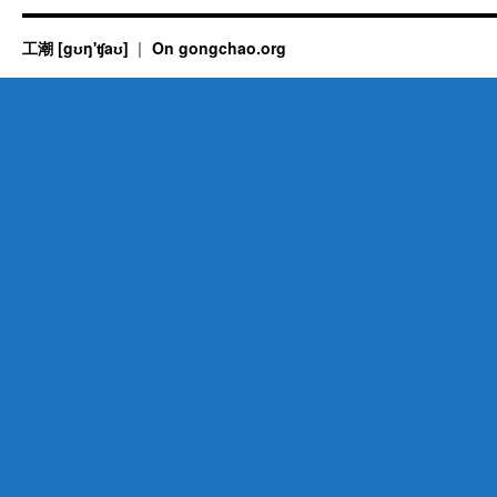
工潮 [gʊŋ'ʧaʊ]
On gongchao.org