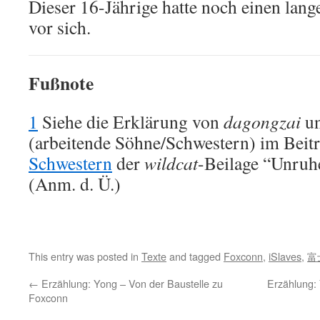
Dieser 16-Jährige hatte noch einen la
vor sich.
Fußnote
1
Siehe die Erklärung von
dagongzai
u
(arbeitende Söhne/Schwestern) im Beit
Schwestern
der
wildcat
-Beilage “Unruh
(Anm. d. Ü.)
This entry was posted in
Texte
and tagged
Foxconn
,
iSlaves
,
富
←
Erzählung: Yong – Von der Baustelle zu
Erzählung: 
Foxconn