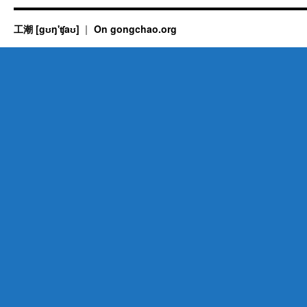
工潮 [gʊŋ'ʧaʊ]
On gongchao.org