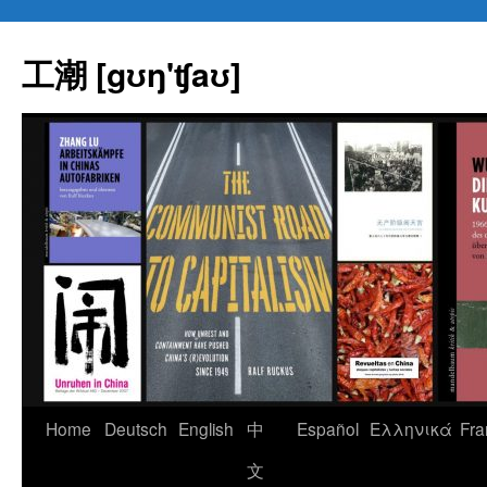
Skip
to
工潮 [gʊŋ'ʧaʊ]
content
Home
Deutsch
English
中
Español
Eλληνικά
Fra
文