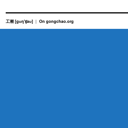
工潮 [gʊŋ'ʧaʊ]
On gongchao.org