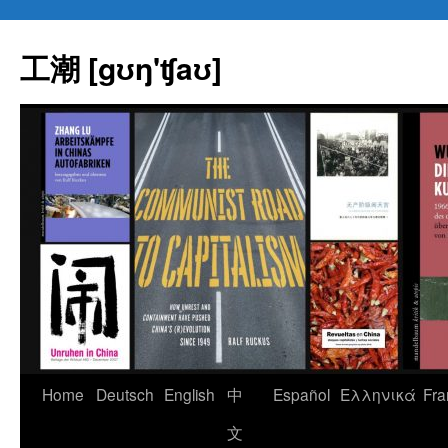
Skip
to
工潮 [gʊŋ'ʧaʊ]
content
Home
Deutsch
English
中
Español
Eλληνικά
Fra
文