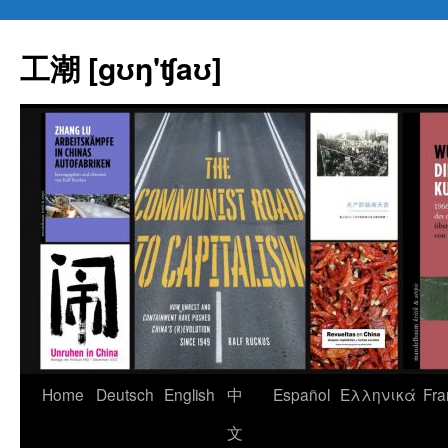
Skip
to
工潮 [gʊŋ'ʧaʊ]
content
Home
Deutsch
English
中
Español
Eλληνικά
Fra
文