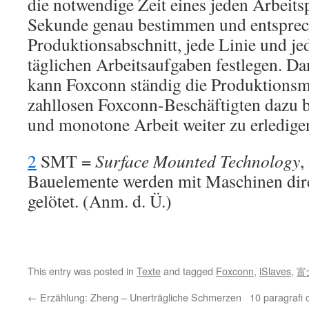
die notwendige Zeit eines jeden Arbeits
Sekunde genau bestimmen und entsprec
Produktionsabschnitt, jede Linie und je
täglichen Arbeitsaufgaben festlegen. D
kann Foxconn ständig die Produktions
zahllosen Foxconn-Beschäftigten dazu br
und monotone Arbeit weiter zu erledige
2
SMT =
Surface Mounted Technology
,
Bauelemente werden mit Maschinen direk
gelötet. (Anm. d. Ü.)
This entry was posted in
Texte
and tagged
Foxconn
,
iSlaves
,
富
←
Erzählung: Zheng – Unerträgliche Schmerzen
10 paragrafi 