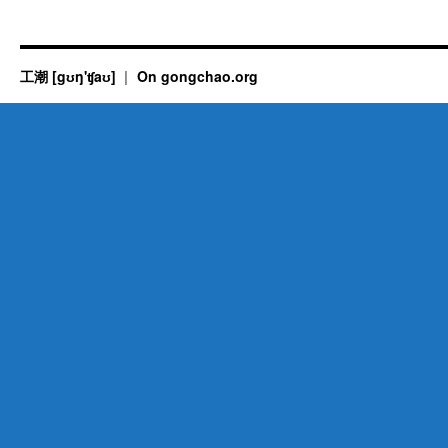
工潮 [gʊŋ'ʧaʊ]
On gongchao.org