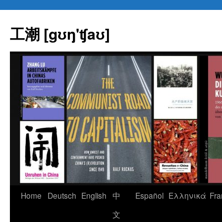
Skip
to
工潮 [gʊŋ'ʧaʊ]
content
Home
Deutsch
English
中
Español
Eλληνικά
Fra
文