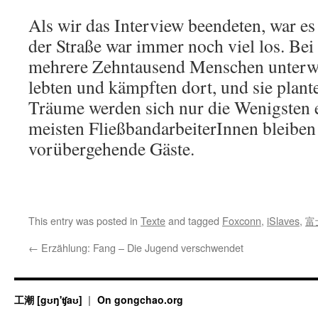
Als wir das Interview beendeten, war es
der Straße war immer noch viel los. Be
mehrere Zehntausend Menschen unterweg
lebten und kämpften dort, und sie plant
Träume werden sich nur die Wenigsten 
meisten FließbandarbeiterInnen bleibe
vorübergehende Gäste.
This entry was posted in
Texte
and tagged
Foxconn
,
iSlaves
,
富
←
Erzählung: Fang – Die Jugend verschwendet
工潮 [gʊŋ'ʧaʊ]
On gongchao.org