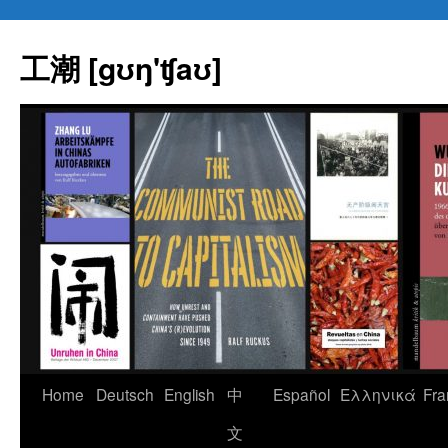
Skip
to
工潮 [gʊŋ'ʧaʊ]
content
Home
Deutsch
English
中
Español
Eλληνικά
Fra
文