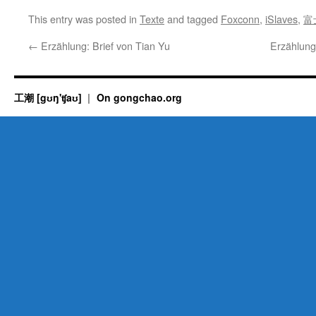
This entry was posted in
Texte
and tagged
Foxconn
,
iSlaves
,
富
←
Erzählung: Brief von Tian Yu
Erzählung
工潮 [gʊŋ'ʧaʊ]
On gongchao.org