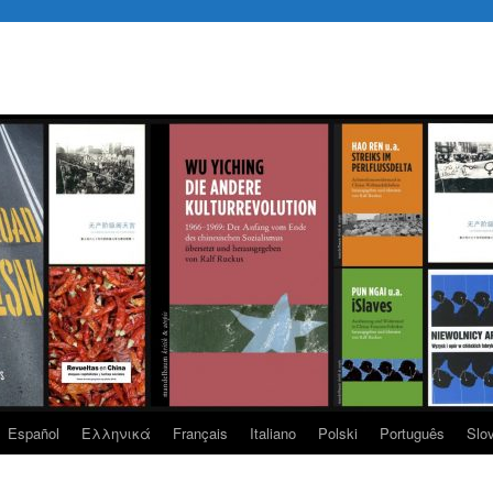
Español
Eλληνικά
Français
Italiano
Polski
Português
Slo