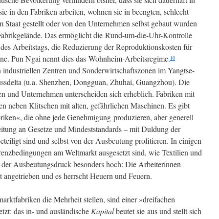
ie in den Fabriken arbeiten, wohnen sie in beengten, schlecht
 Staat gestellt oder von den Unternehmen selbst gebaut wurden
 Fabrikgelände. Das ermöglicht die Rund-um-die-Uhr-Kontrolle
des Arbeitstags, die Reduzierung der Reproduktionskosten für
ne. Pun Ngai nennt dies das Wohnheim-Arbeitsregime.
10
n industriellen Zentren und Sonderwirtschaftszonen im Yangtse-
lussdelta (u.a. Shenzhen, Dongguan, Zhuhai, Guangzhou). Die
n und Unternehmen unterscheiden sich erheblich. Fabriken mit
n neben Klitschen mit alten, gefährlichen Maschinen. Es gibt
iken«, die ohne jede Genehmigung produzieren, aber generell
eitung an Gesetze und Mindeststandards – mit Duldung der
teiligt sind und selbst von der Ausbeutung profitieren. In einigen
rrenzbedingungen am Weltmarkt ausgesetzt sind, wie Textilien und
t der Ausbeutungsdruck besonders hoch: Die Arbeiterinnen
 angetrieben und es herrscht Heuern und Feuern.
arktfabriken die Mehrheit stellen, sind einer »dreifachen
zt: das in- und ausländische
Kapital
beutet sie aus und stellt sich