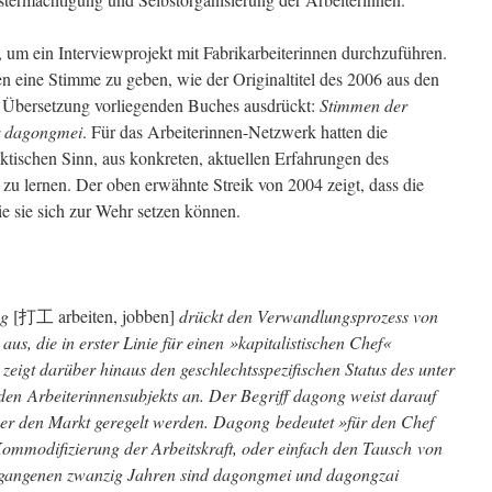
 um ein Interviewprojekt mit Fabrikarbeiterinnen durchzuführen.
en eine Stimme zu geben, wie der Originaltitel des 2006 aus den
n Übersetzung vorliegenden Buches ausdrückt:
Stimmen der
r dagongmei
. Für das Arbeiterinnen-Netzwerk hatten die
ktischen Sinn, aus konkreten, aktuellen Erfahrungen des
zu lernen. Der oben erwähnte Streik von 2004 zeigt, dass die
ie sie sich zur Wehr setzen können.
ng
[打工 arbeiten, jobben]
drückt den Verwandlungsprozess von
aus, die in erster Linie für einen »kapitalistischen Chef«
 zeigt darüber hinaus den geschlechtsspezifischen Status des unter
en Arbeiterinnensubjekts an. Der Begriff dagong weist darauf
ber den Markt geregelt werden. Dagong bedeutet »für den Chef
 Kommodifizierung der Arbeitskraft, oder einfach den Tausch von
ergangenen zwanzig Jahren sind dagongmei und dagongzai