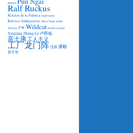
Pun Ngai
protest
Ralf Ruckus
Relatos de la Fabrica
repression
Rutvica Andrijasevic
Shen Yuan
strike
Wildcat
VW
Taiwan
world-system
Xinjiang
Zhang Lu
卢晖临
富士康
工人主义
工厂龙门阵
潘毅
沈原
郭于华