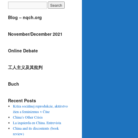
Blog – nqch.org
November/December 2021
Online Debate
工人主义及其批判
Buch
Recent Posts
Kríza sociálnej reprodukcie, aktérstvo
žien a feminizmus v Číne
China’s Other Crisis
La izquierda en China. Entrevista
China and its discontents (book
review)