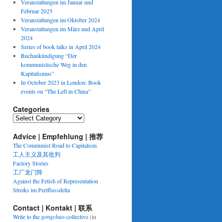
Veranstaltungen im Januar und
Februar 2025
Veranstaltungen im Oktober 2024
Veranstaltungen im März und April
2024
Series of book talks in April 2024
Buchankündigung “Der
kommunistische Weg in den
Kapitalismus”
In October 2023 in London: Book
events on “The Left in China”
Categories
Categories
Advice | Empfehlung | 推荐
The Communist Road to Capitalism
工人主义及其批判
Factory Stories
工厂龙门阵
Against the Fetish of Representation
Streiks im Perlflussdelta
Contact | Kontakt | 联系
Write to the
gongchao
-collective
(in