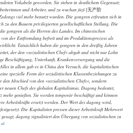
ndeten Vokabeln geworden. Sie stehen in deutlichem Gegensatz
rbeiterinnen und Arbeiter, und zu wuchan jieji
[无产阶
 Zedongs viel mehr benutzt wurden. Die gongren erfreuten sich in
ch zu den Bauern privilegierten gesellschaftlichen Stellung. Die
die gongren als die Herren des Landes. Im chinesischen
n von der Entfremdung befreit und im Produktionsprozess als
wirklicht. Tatsächlich haben die gongren in den dreißig Jahren
eitet, der den »sozialistischen Chef« abgab und nicht nur Lohn
nge Beschäftigung, Unterkunft, Krankenversorgung und die
Alles in allem gab es in China den Versuch, die kapitalistischen
ine spezielle Form der sozialistischen Klassenbeziehungen zu
r den Abschied von den »sozialistischen Chefs«, sondern
der neuen Chefs des globalen Kapitalismus. Dagong bedeutet,
tz mehr genießen. Sie werden temporär beschäftigt und können
gere Arbeitskräfte ersetzt werden. Der Wert des dagong wird,
festgesetzt. Die Kapitalisten pressen dieser Arbeitskraft Mehrwert
s gesagt, dagong signalisiert den Übergang von sozialistischen zu
.«
6