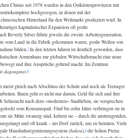
chen Chinas seit 1978 wurden in den Ostküstenprovinzen mit
dustriekomplexe hochgezogen, in denen mit der
 chinesischen Hinterland für den Weltmarkt produziert wird. In
rartiger kapitalistischer Expansion oft große
h Beverly Silver führte jeweils die zweite Arbeitergeneration,
 erste vom Land in die Fabrik gekommen waren, große Wellen von
snahme bilden.
In den letzten Jahren ist deutlich geworden, dass
7
listischen Armenhaus zur globalen Wirtschaftsmacht eine neue
ich bewegt und ihre Ansprüche geltend macht. Im Zentrum
ie
dagongmei
.
8
 meist gleich nach Abschluss der Schule und noch als Teenager
arbeiten. Ihnen geht es nicht nur darum, Geld für sich und ihre
uch Sehnsucht nach dem »modernen« Stadtleben, sie versprechen
gelockt vom Konsumspaß. Fünf bis zehn Jahre verbringen sie in
nn sie Mitte zwanzig sind, kehren sie – durch die anstrengenden,
ausgelaugt und oft krank – ins Dorf zurück, um zu heiraten. Viele
igide Haushaltsregistrierungssystem (
hukou
),
die hohen Preise
9
ische Bevölkerung verhindern bisher, dass sie sich dauerhaft in