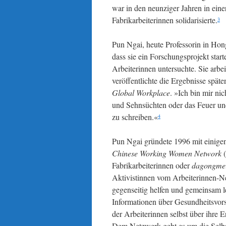
war in den neunziger Jahren in eine
Fabrikarbeiterinnen solidarisierte.
3
Pun Ngai, heute Professorin in Ho
dass sie ein Forschungsprojekt sta
Arbeiterinnen untersuchte. Sie arbei
veröffentlichte die Ergebnisse spät
Global Workplace
. »Ich bin mir ni
und Sehnsüchten oder das Feuer un
zu schreiben.«
4
Pun Ngai gründete 1996 mit einigen
Chinese Working Women Network
Fabrikarbeiterinnen oder
dagongme
Aktivistinnen vom Arbeiterinnen-Ne
gegenseitig helfen und gemeinsam l
Informationen über Gesundheitsvors
der Arbeiterinnen selbst über ihre
Dem Netzwerk geht es um die Selbs