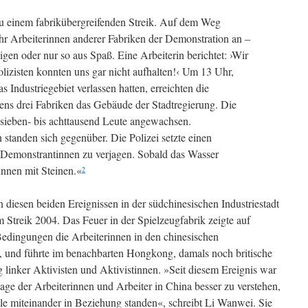
 einem fabrikübergreifenden Streik. Auf dem Weg
hr Arbeiterinnen anderer Fabriken der Demonstration an –
gen oder nur so aus Spaß. Eine Arbeiterin berichtet: ›Wir
olizisten konnten uns gar nicht aufhalten!‹ Um 13 Uhr,
 Industriegebiet verlassen hatten, erreichten die
ens drei Fabriken das Gebäude der Stadtregierung. Die
 sieben- bis achttausend Leute angewachsen.
 standen sich gegenüber. Die Polizei setzte einen
 Demonstrantinnen zu verjagen. Sobald das Wasser
innen mit Steinen.«
2
 diesen beiden Ereignissen in der südchinesischen Industriestadt
treik 2004. Das Feuer in der Spielzeugfabrik zeigte auf
edingungen die Arbeiterinnen in den chinesischen
, und führte im benachbarten Hongkong, damals noch britische
 linker Aktivisten und Aktivistinnen. »Seit diesem Ereignis war
age der Arbeiterinnen und Arbeiter in China besser zu verstehen,
lle miteinander in Beziehung standen«, schreibt Li Wanwei. Sie