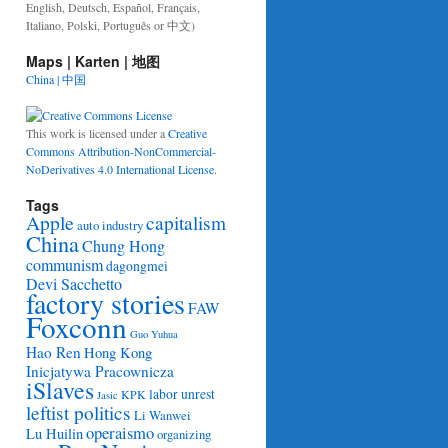
English, Deutsch, Español, Français,
Italiano, Polski, Português or 中文)
Maps | Karten | 地图
China | 中国
This work is licensed under a
Creative
Commons Attribution-NonCommercial-
NoDerivatives 4.0 International License
.
Tags
Apple
capitalism
auto industry
China
Chung Hong
communism
dagongmei
Devi Sacchetto
factory stories
FAW
Foxconn
Guo Yuhua
Hao Ren
Hong Kong
Inicjatywa Pracownicza
iSlaves
labor unrest
KPK
Jasic
leftist politics
Li Wanwei
operaismo
Lu Huilin
organizing