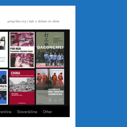
gongchao.org | info + debate on china
venčina
Slovenščina
Other