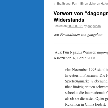
←
Erzählung: Fen – Einen sicheren Hafen
Vorwort von “dagongm
Widerstands
Posted on
2008-09-01
by
gongchao
von
FreundInnen von gongchao
[Aus: Pun Ngai/Li Wanwei:
dagon
Assoziation A, Berlin 2008]
»Im November 1993 stand i
Investors in Flammen. Die F
Spielzeugmarke. Siebenunda
über fünfzig erlitten schwe
schockte die internationale 
als ob sie die ersten Opfer 
Reformen in China forderte.