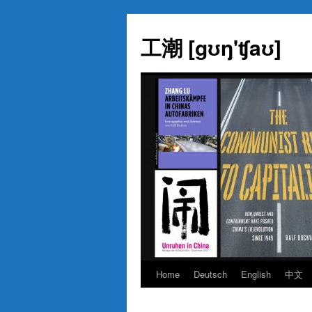
Skip
to
工潮 [gʊŋ'ʧaʊ]
content
Home
Deutsch
English
中文