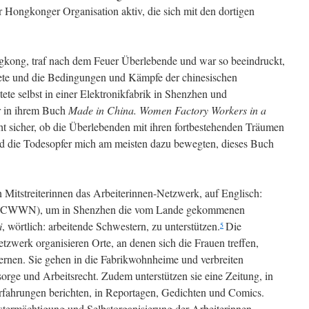
r Hongkonger Organisation aktiv, die sich mit den dortigen
ngkong, traf nach dem Feuer Überlebende und war so beeindruckt,
rtete und die Bedingungen und Kämpfe der chinesischen
tete selbst in einer Elektronikfabrik in Shenzhen und
er in ihrem Buch
Made in China. Women Factory Workers in a
cht sicher, ob die Überlebenden mit ihren fortbestehenden Träumen
d die Todesopfer mich am meisten dazu bewegten, dieses Buch
 Mitstreiterinnen das Arbeiterinnen-Netzwerk, auf Englisch:
(CWWN), um in Shenzhen die vom Lande gekommenen
i
, wörtlich: arbeitende Schwestern, zu unterstützen.
Die
5
tzwerk organisieren Orte, an denen sich die Frauen treffen,
ernen. Sie gehen in die Fabrikwohnheime und verbreiten
orge und Arbeitsrecht. Zudem unterstützen sie eine Zeitung, in
 Erfahrungen berichten, in Reportagen, Gedichten und Comics.
termächtigung und Selbstorganisierung der Arbeiterinnen.