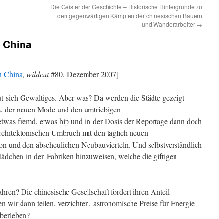
Die Geister der Geschichte – Historische Hintergründe zu
den gegenwärtigen Kämpfen der chinesischen Bauern
und Wanderarbeiter
→
n China
n China
,
wildcat
#80, Dezember 2007]
ut sich Gewaltiges. Aber was? Da werden die Städte gezeigt
ls, der neuen Mode und den umtriebigen
etwas fremd, etwas hip und in der Dosis der Reportage dann doch
architektonischen Umbruch mit den täglich neuen
n und den abscheulichen Neubauvierteln. Und selbstverständlich
Mädchen in den Fabriken hinzuweisen, welche die giftigen
hren? Die chinesische Gesellschaft fordert ihren Anteil
 wir dann teilen, verzichten, astronomische Preise für Energie
berleben?