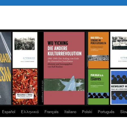
Español
Eλληνικά
Français
Italiano
Polski
Português
Slo