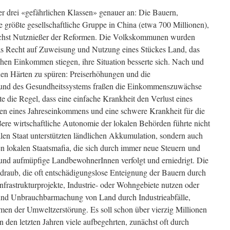
r drei «gefährlichen Klassen» genauer an: Die Bauern,
e größte gesellschaftliche Gruppe in China (etwa 700 Millionen),
nächst Nutznießer der Reformen. Die Volkskommunen wurden
 das Recht auf Zuweisung und Nutzung eines Stückes Land, das
chen Einkommen stiegen, ihre Situation besserte sich. Nach und
uen Härten zu spüren: Preiserhöhungen und die
 und des Gesundheitssystems fraßen die Einkommenszuwächse
te die Regel, dass eine einfache Krankheit den Verlust eines
den eines Jahreseinkommens und eine schwere Krankheit für die
ßere wirtschaftliche Autonomie der lokalen Behörden führte nicht
len Staat unterstützten ländlichen Akkumulation, sondern auch
n lokalen Staatsmafia, die sich durch immer neue Steuern und
 und aufmüpfige LandbewohnerInnen verfolgt und erniedrigt. Die
draub, die oft entschädigungslose Enteignung der Bauern durch
nfrastrukturprojekte, Industrie- oder Wohngebiete nutzen oder
und Unbrauchbarmachung von Land durch Industrieabfälle,
men der Umweltzerstörung. Es soll schon über vierzig Millionen
 den letzten Jahren viele aufbegehrten, zunächst oft durch