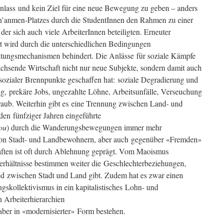
nlass und kein Ziel für eine neue Bewegung zu geben – anders
an’anmen-Platzes durch die StudentInnen den Rahmen zu einer
der sich auch viele ArbeiterInnen beteiligten. Erneuter
rt wird durch die unterschiedlichen Bedingungen
ltungsmechanismen behindert. Die Anlässe für soziale Kämpfe
achsende Wirtschaft nicht nur neue Subjekte, sondern damit auch
 sozialer Brennpunkte geschaffen hat: soziale Degradierung und
ng, prekäre Jobs, ungezahlte Löhne, Arbeitsunfälle, Verseuchung
aub. Weiterhin gibt es eine Trennung zwischen Land- und
en fünfziger Jahren eingeführte
ou
) durch die Wanderungsbewegungen immer mehr
 von Stadt- und Landbewohnern, aber auch gegenüber «Fremden»
aften ist oft durch Ablehnung geprägt. Vom Maoismus
Verhältnisse bestimmen weiter die Geschlechterbeziehungen,
ed zwischen Stadt und Land gibt. Zudem hat es zwar einen
skollektivismus in ein kapitalistisches Lohn- und
n Arbeiterhierarchien
aber in «modernisierter» Form bestehen.