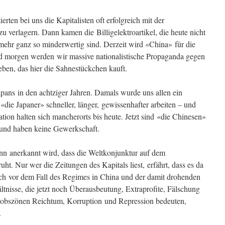
erten bei uns die Kapitalisten oft erfolgreich mit der
 verlagern. Dann kamen die Billigelektroartikel, die heute nicht
 mehr ganz so minderwertig sind. Derzeit wird «China» für die
nd morgen werden wir massive nationalistische Propaganda gegen
eben, das hier die Sahnestückchen kauft.
apans in den achtziger Jahren. Damals wurde uns allen ein
die Japaner» schneller, länger, gewissenhafter arbeiten – und
ation halten sich mancherorts bis heute. Jetzt sind «die Chinesen»
er und haben keine Gewerkschaft.
nn anerkannt wird, dass die Weltkonjunktur auf dem
ht. Nur wer die Zeitungen des Kapitals liest, erfährt, dass es da
ich vor dem Fall des Regimes in China und der damit drohenden
tnisse, die jetzt noch Überausbeutung, Extraprofite, Fälschung
obszönen Reichtum, Korruption und Repression bedeuten,
.