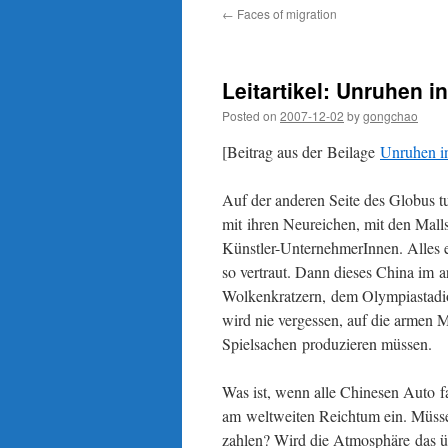
←
Faces of migration
Leitartikel: Unruhen i
Posted on
2007-12-02
by
gongchao
[Beitrag aus der Beilage
Unruhen i
Auf der anderen Seite des Globus t
mit ihren Neureichen, mit den Mal
Künstler-UnternehmerInnen. Alles 
so vertraut. Dann dieses China im 
Wolkenkratzern, dem Olympiastadio
wird nie vergessen, auf die armen 
Spielsachen produzieren müssen.
Was ist, wenn alle Chinesen Auto fa
am weltweiten Reichtum ein. Müssen
zahlen? Wird die Atmosphäre das ü