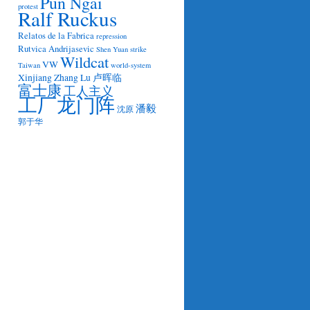
Pun Ngai
protest
Ralf Ruckus
Relatos de la Fabrica
repression
Rutvica Andrijasevic
Shen Yuan
strike
Wildcat
VW
Taiwan
world-system
Xinjiang
Zhang Lu
卢晖临
富士康
工人主义
工厂龙门阵
潘毅
沈原
郭于华