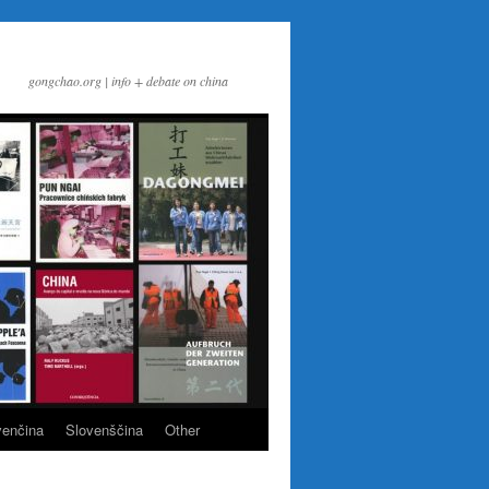
gongchao.org | info + debate on china
venčina
Slovenščina
Other