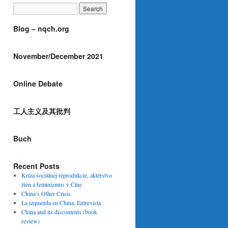
Blog – nqch.org
November/December 2021
Online Debate
工人主义及其批判
Buch
Recent Posts
Kríza sociálnej reprodukcie, aktérstvo
žien a feminizmus v Číne
China’s Other Crisis
La izquierda en China. Entrevista
China and its discontents (book
review)