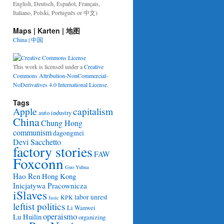
English, Deutsch, Español, Français,
Italiano, Polski, Português or 中文)
Maps | Karten | 地图
China | 中国
This work is licensed under a
Creative
Commons Attribution-NonCommercial-
NoDerivatives 4.0 International License
.
Tags
Apple
capitalism
auto industry
China
Chung Hong
communism
dagongmei
Devi Sacchetto
factory stories
FAW
Foxconn
Guo Yuhua
Hao Ren
Hong Kong
Inicjatywa Pracownicza
iSlaves
labor unrest
KPK
Jasic
leftist politics
Li Wanwei
operaismo
Lu Huilin
organizing