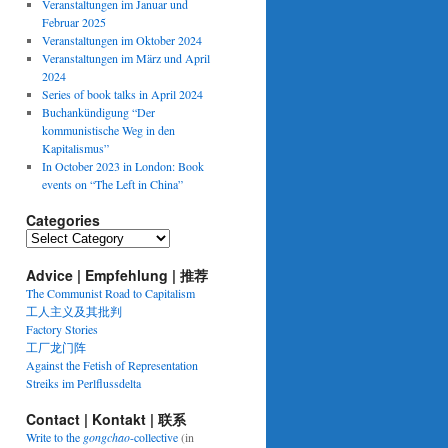
Veranstaltungen im Januar und
Februar 2025
Veranstaltungen im Oktober 2024
Veranstaltungen im März und April
2024
Series of book talks in April 2024
Buchankündigung “Der
kommunistische Weg in den
Kapitalismus”
In October 2023 in London: Book
events on “The Left in China”
Categories
Categories
Advice | Empfehlung | 推荐
The Communist Road to Capitalism
工人主义及其批判
Factory Stories
工厂龙门阵
Against the Fetish of Representation
Streiks im Perlflussdelta
Contact | Kontakt | 联系
Write to the
gongchao
-collective
(in