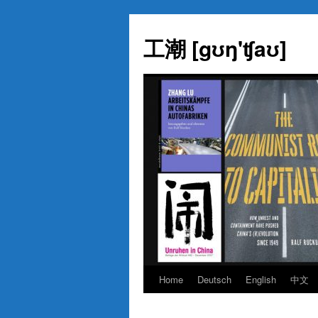
Skip
to
工潮 [gʊŋ'ʧaʊ]
content
Home
Deutsch
English
中文