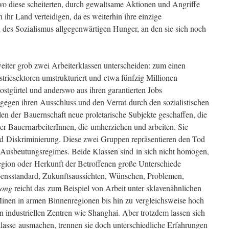
o diese scheiterten, durch gewaltsame Aktionen und Angriffe
 ihr Land verteidigen, da es weiterhin ihre einzige
n des Sozialismus allgegenwärtigen Hunger, an den sie sich noch
weiter grob zwei Arbeiterklassen unterscheiden: zum einen
striesektoren umstrukturiert und etwa fünfzig Millionen
ostgürtel und anderswo aus ihren garantierten Jobs
gegen ihren Ausschluss und den Verrat durch den sozialistischen
en der Bauernschaft neue proletarische Subjekte geschaffen, die
r BauernarbeiterInnen, die umherziehen und arbeiten. Sie
 Diskriminierung. Diese zwei Gruppen repräsentieren den Tod
 Ausbeutungsregimes. Beide Klassen sind in sich nicht homogen,
Region oder Herkunft der Betroffenen große Unterschiede
ensstandard, Zukunftsaussichten, Wünschen, Problemen,
ong
reicht das zum Beispiel von Arbeit unter sklavenähnlichen
Minen in armen Binnenregionen bis hin zu vergleichsweise hoch
n industriellen Zentren wie Shanghai. Aber trotzdem lassen sich
klasse ausmachen, trennen sie doch unterschiedliche Erfahrungen