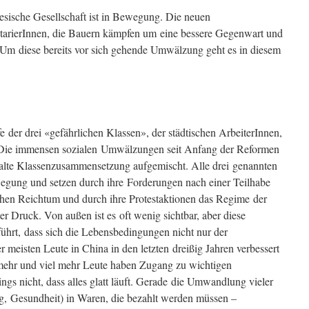
nesische Gesellschaft ist in Bewegung. Die neuen
letarierInnen, die Bauern kämpfen um eine bessere Gegenwart und
 Um diese bereits vor sich gehende Umwälzung geht es in diesem
der drei «gefährlichen Klassen», der städtischen ArbeiterInnen,
Die immensen sozialen Umwälzungen seit Anfang der Reformen
 alte Klassenzusammensetzung aufgemischt. Alle drei genannten
gung und setzen durch ihre Forderungen nach einer Teilhabe
chen Reichtum und durch ihre Protestaktionen das Regime der
r Druck. Von außen ist es oft wenig sichtbar, aber diese
hrt, dass sich die Lebensbedingungen nicht nur der
r meisten Leute in China in den letzten dreißig Jahren verbessert
 mehr und viel mehr Leute haben Zugang zu wichtigen
gs nicht, dass alles glatt läuft. Gerade die Umwandlung vieler
ung, Gesundheit) in Waren, die bezahlt werden müssen –